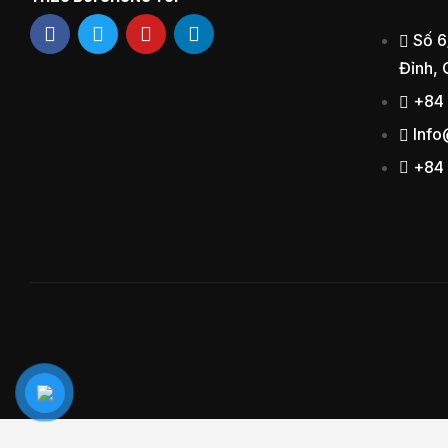
Số 6
Đỉnh, 
+84
Inf
+84 