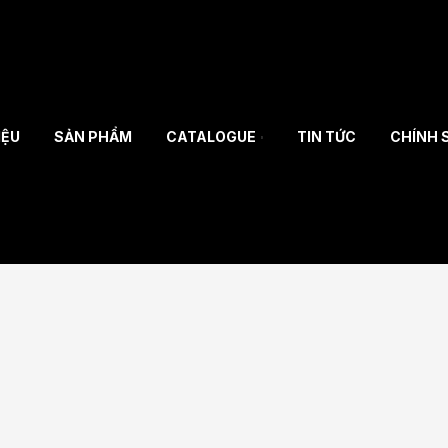
IỆU
SẢN PHẨM
CATALOGUE
TIN TỨC
CHÍNH S