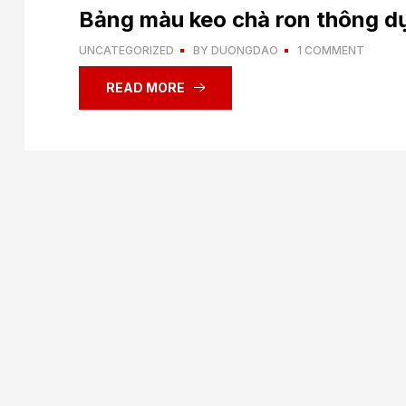
Bảng màu keo chà ron thông d
UNCATEGORIZED
BY
DUONGDAO
1 COMMENT
READ MORE