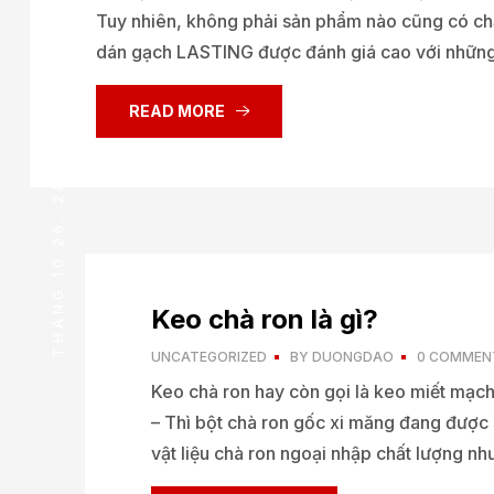
Tuy nhiên, không phải sản phẩm nào cũng có chất
dán gạch LASTING được đánh giá cao với những
READ MORE
THÁNG 10 26, 2022
Keo chà ron là gì?
UNCATEGORIZED
BY
DUONGDAO
0 COMMEN
Keo chà ron hay còn gọi là keo miết mạch 
– Thì bột chà ron gốc xi măng đang được s
vật liệu chà ron ngoại nhập chất lượng nh