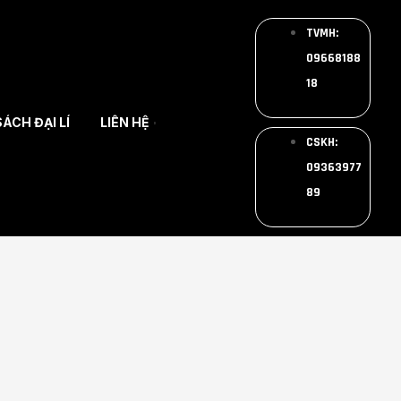
TVMH:
09668188
18
ÁCH ĐẠI LÍ
LIÊN HỆ
CSKH:
09363977
89